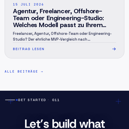
POST ·
003
15 JULI 2026
Agentur, Freelancer, Offshore-
Team oder Engineering-Studio:
Welches Modell passt zu Ihrem
MVP? (2026)
Freelancer, Agentur, Offshore-Team oder Engineering-
Studio? Der ehrliche MVP-Vergleich nach
Verantwortung, Kostenlogik, Risiken und Projekt-Fit.
BEITRAG LESEN
ALLE BEITRÄGE
→
GET STARTED
· 011
Let’s build what