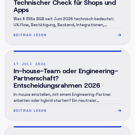
Technischer Check für Shops und
Apps
Was § 356a BGB seit Juni 2026 technisch bedeutet:
UX-Flow, Bestätigung, Backend, Integrationen,
Accessibility und QA für Shops, Apps und Portale.
BEITRAG LESEN
POST ·
002
17 JULI 2026
In-house-Team oder Engineering-
Partnerschaft?
Entscheidungsrahmen 2026
In-house einstellen, mit einem Engineering-Partner
arbeiten oder hybrid starten? Ein neutraler
Entscheidungsrahmen mit TCO-Modell, Governance,
BEITRAG LESEN
Handover und 12-Monats-Plan.