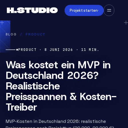
Projekt starten
BLOG
/
PRODUCT
PRODUCT
·
8 JUNI 2026
·
11
MIN.
Was kostet ein MVP in
Deutschland 2026?
Realistische
Preisspannen & Kosten-
Treiber
MVP-Kosten in Deutschland 2026: realistische