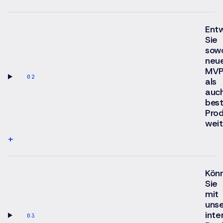
Entw
Sie
sow
neu
MVP
02
als
auc
bes
Pro
weit
+
Kön
Sie
mit
uns
inte
03