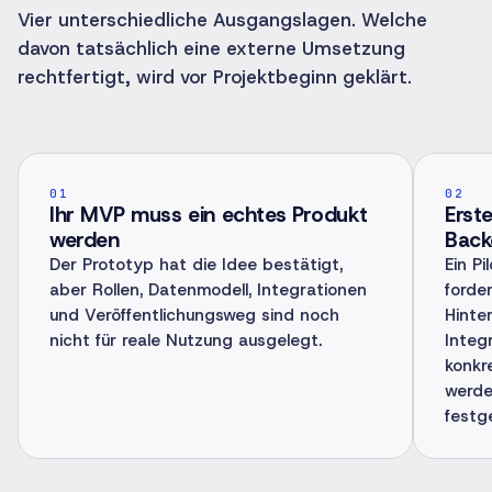
Vier unterschiedliche Ausgangslagen. Welche
davon tatsächlich eine externe Umsetzung
rechtfertigt, wird vor Projektbeginn geklärt.
01
02
Ihr MVP muss ein echtes Produkt
Erst
werden
Back
Der Prototyp hat die Idee bestätigt,
Ein P
aber Rollen, Datenmodell, Integrationen
forde
und Veröffentlichungsweg sind noch
Hinte
nicht für reale Nutzung ausgelegt.
Integr
konkr
werde
festg