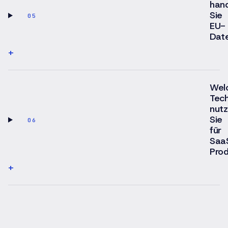
han
Sie
05
EU-
Dat
+
Wel
Tec
nut
Sie
06
für
Saa
Pro
+