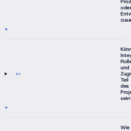
Pro
ode
Ent
zus
+
Kön
Inte
Roll
und
Zugr
04
Teil
des
Proj
sein
+
Wie