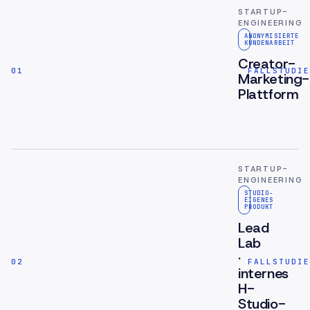
STARTUP-
ENGINEERING
ANONYMISIERTE
KUNDENARBEIT
Creator-
01
FALLSTUDIE
Marketing-
Plattform
Anonymisierte
Kundenarbeit
an
einer
STARTUP-
Plattform
ENGINEERING
mit
STUDIO-
getrennten
EIGENES
PRODUKT
Rollen,
Lead
Arbeitsbereich
Lab
und
·
Administration
02
FALLSTUDIE
internes
H-
Studio-