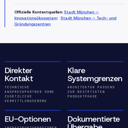
Offizielle Kontextquellen:
Stadt München —
Innovationsökosystem
·
Stadt München — Tech- und
Gründungszentren
Direkter
Klare
Kontakt
Systemgrenzen
TECHNISCHE
ARCHITEKTUR PASSEND
ANSPRECHPARTNER OHNE
ZUR BESTÄTIGTEN
ZUSÄTZLICHE
PRODUKTPHASE
VERMITTLUNGSEBENE
EU-Optionen
Dokumentierte
Übergabe
INFRASTRUKTURREGIONEN