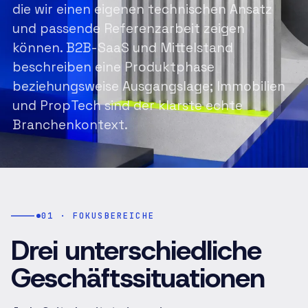
die wir einen eigenen technischen Ansatz
und passende Referenzarbeit zeigen
können. B2B-SaaS und Mittelstand
beschreiben eine Produktphase
beziehungsweise Ausgangslage; Immobilien
und PropTech sind der klarste echte
Branchenkontext.
01 · FOKUSBEREICHE
Drei unterschiedliche
Geschäftssituationen