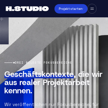
Projekt starten
DREI BELEGTE FOKUSBEREICHE
Geschäftskontexte
, die wir
aus realer Projektarbeit
kennen.
Wir veröffentlichen nur Fokusbereiche, für