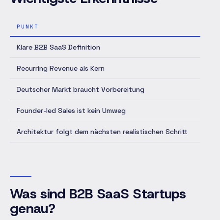
PUNKT
DETA
Klare B2B SaaS Definition
B2B S
Recurring Revenue als Kern
Wiede
Deutscher Markt braucht Vorbereitung
Daten
Founder-led Sales ist kein Umweg
Gründ
Architektur folgt dem nächsten realistischen Schritt
Die t
Was sind B2B SaaS Startups
genau?