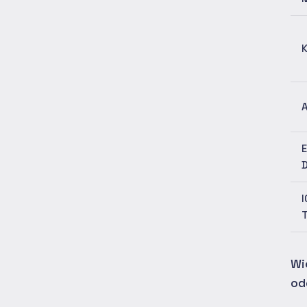
A
E
I
Wi
od