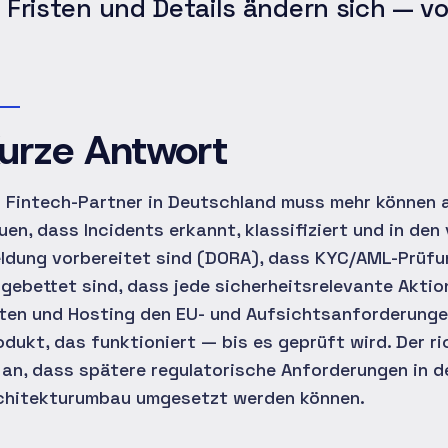
Fristen und Details ändern sich — v
urze Antwort
n Fintech-Partner in Deutschland muss mehr können al
uen, dass Incidents erkannt, klassifiziert und in de
ldung vorbereitet sind (DORA), dass KYC/AML-Prüfu
ngebettet sind, dass jede sicherheitsrelevante Aktion
ten und Hosting den EU- und Aufsichtsanforderungen
odukt, das funktioniert — bis es geprüft wird. Der r
 an, dass spätere regulatorische Anforderungen in d
chitekturumbau umgesetzt werden können.