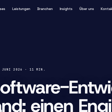
ses
Leistungen
Branchen
Insights
Über uns
Konta
 JUNI 2026
·
11
MIN.
oftware-Entwi
nd: einen Eng