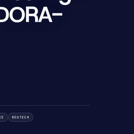
d DORA-
CE
REGTECH