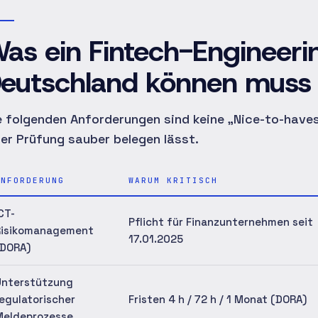
as ein Fintech-Engineeri
eutschland können muss
e folgenden Anforderungen sind keine „Nice-to-haves"
ner Prüfung sauber belegen lässt.
ANFORDERUNG
WARUM KRITISCH
CT-
Pflicht für Finanzunternehmen seit
Risikomanagement
17.01.2025
(DORA)
Unterstützung
egulatorischer
Fristen 4 h / 72 h / 1 Monat (DORA)
Meldeprozesse