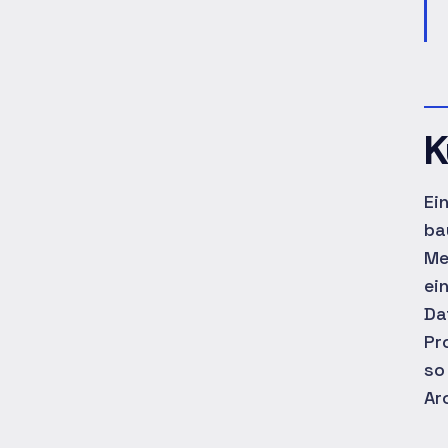
K
Ei
ba
Me
ei
Da
Pr
so
Ar