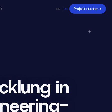
kt
Projekt starten
EN
DE
cklung in
ineering-