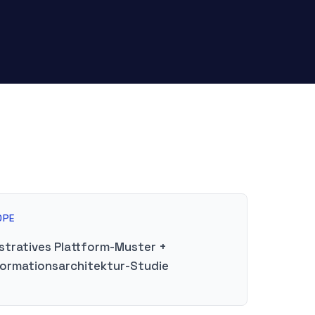
OPE
lustratives Plattform-Muster +
formationsarchitektur-Studie