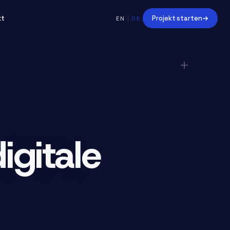
kt
Projekt starten
EN
DE
igitale