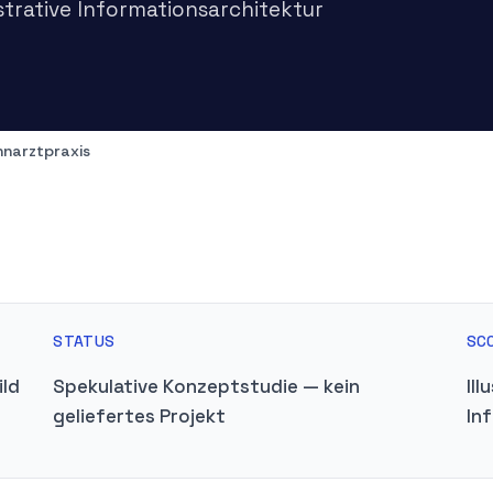
strative Informationsarchitektur
hnarztpraxis
STATUS
SC
ild
Spekulative Konzeptstudie — kein
Il
geliefertes Projekt
In