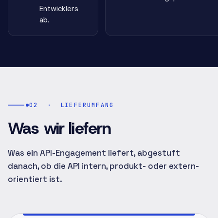
Entwicklers
ab.
02
·
LIEFERUMFANG
Was wir liefern
Was ein API-Engagement liefert, abgestuft
danach, ob die API intern, produkt- oder extern-
orientiert ist.