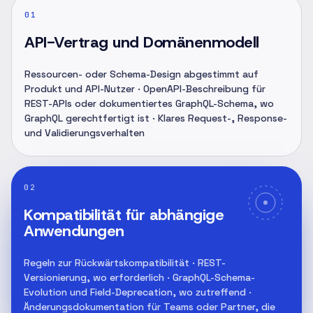
01
API-Vertrag und Domänenmodell
Ressourcen- oder Schema-Design abgestimmt auf
Produkt und API-Nutzer · OpenAPI-Beschreibung für
REST-APIs oder dokumentiertes GraphQL-Schema, wo
GraphQL gerechtfertigt ist · Klares Request-, Response-
und Validierungsverhalten
02
Kompatibilität für abhängige
Anwendungen
Regeln zur Rückwärtskompatibilität · REST-
Versionierung, wo erforderlich · GraphQL-Schema-
Evolution und Field-Deprecation, wo zutreffend ·
Änderungsdokumentation für Teams oder Partner, die