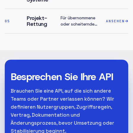
Konnektoren statt
eines gepflegten
API-Produkts.
Projekt-
Für übernommene
05
ANSEHEN
Rettung
oder scheiternde
Systeme, bei denen
Ownership,
Deployment oder
Zugang bereits
beeinträchtigt sind.
Besprechen Sie Ihre API
Brauchen Sie eine API, auf die sich andere
Teams oder Partner verlassen können? Wir
definieren Nutzergruppen, Zugriffsregeln,
Vertrag, Dokumentation und
Änderungsprozess, bevor Umsetzung oder
Stabilisierung beginnt.