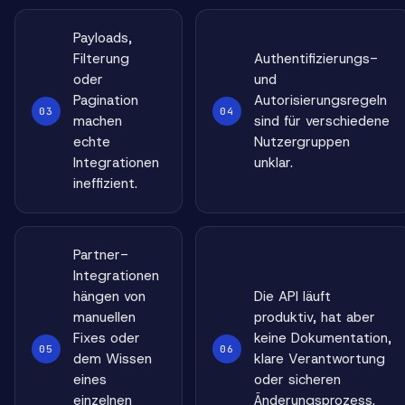
Payloads,
Filterung
Authentifizierungs-
oder
und
Pagination
Autorisierungsregeln
03
04
machen
sind für verschiedene
echte
Nutzergruppen
Integrationen
unklar.
ineffizient.
Partner-
Integrationen
hängen von
Die API läuft
manuellen
produktiv, hat aber
Fixes oder
keine Dokumentation,
05
06
dem Wissen
klare Verantwortung
eines
oder sicheren
einzelnen
Änderungsprozess.