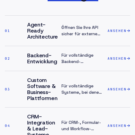
Agent-
Öffnen Sie Ihre API
Ready
01
ANSEHEN
sicher für externe
Architecture
KI-Agenten und
LLMs — MCP-
Endpunkte,
Backend-
Für vollständige
02
granulare
ANSEHEN
Entwicklung
Backend-
Berechtigungen und
Geschäftslogik,
Audit bei jeder
Datenmodelle,
Aktion.
Custom
Zugriffskontrolle
Software &
Für vollständige
und
03
ANSEHEN
Business-
Systeme, bei denen
Produktionszuverlässigkeit
Plattformen
die API eine Schicht
jenseits des API-
eines breiteren
Vertrags.
Produkt-Builds ist.
CRM-
Integration
Für CRM-, Formular-
04
ANSEHEN
& Lead-
und Workflow-
Systeme