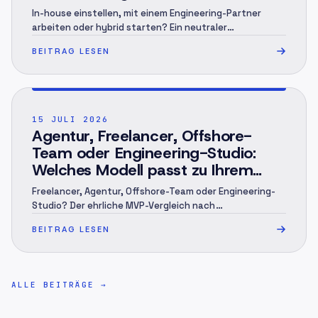
In-house einstellen, mit einem Engineering-Partner
arbeiten oder hybrid starten? Ein neutraler
Entscheidungsrahmen mit TCO-Modell, Governance,
BEITRAG LESEN
Handover und 12-Monats-Plan.
POST ·
003
15 JULI 2026
Agentur, Freelancer, Offshore-
Team oder Engineering-Studio:
Welches Modell passt zu Ihrem
MVP? (2026)
Freelancer, Agentur, Offshore-Team oder Engineering-
Studio? Der ehrliche MVP-Vergleich nach
Verantwortung, Kostenlogik, Risiken und Projekt-Fit.
BEITRAG LESEN
ALLE BEITRÄGE
→