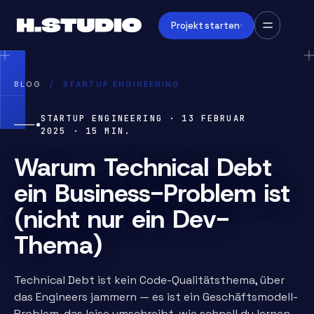
Projekt starten
BLOG
/
STARTUP ENGINEERING
STARTUP ENGINEERING
·
13 FEBRUAR
2025
·
15
MIN.
Warum Technical Debt
ein Business-Problem ist
(nicht nur ein Dev-
Thema)
Technical Debt ist kein Code-Qualitätsthema, über
das Engineers jammern — es ist ein Geschäftsmodell-
Problem, das leise umschreibt, wie schnell du lernen,