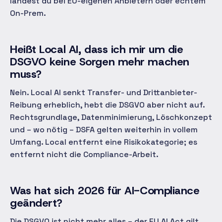
landest du bei EU-eigenen Anbietern oder echtem
On-Prem.
Heißt Local AI, dass ich mir um die
DSGVO keine Sorgen mehr machen
muss?
Nein. Local AI senkt Transfer- und Drittanbieter-
Reibung erheblich, hebt die DSGVO aber nicht auf.
Rechtsgrundlage, Datenminimierung, Löschkonzept
und – wo nötig – DSFA gelten weiterhin in vollem
Umfang. Local entfernt eine Risikokategorie; es
entfernt nicht die Compliance-Arbeit.
Was hat sich 2026 für AI-Compliance
geändert?
Die DSGVO ist nicht mehr alles – der EU AI Act gilt