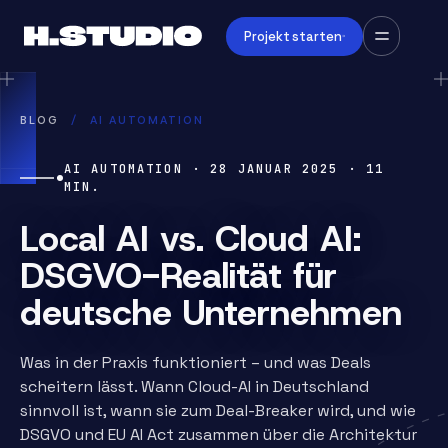
Projekt starten
BLOG
/
AI AUTOMATION
AI AUTOMATION
·
28 JANUAR 2025
·
11
MIN.
Local AI vs. Cloud AI:
DSGVO-Realität für
deutsche Unternehmen
Was in der Praxis funktioniert – und was Deals
scheitern lässt. Wann Cloud-AI in Deutschland
sinnvoll ist, wann sie zum Deal-Breaker wird, und wie
DSGVO und EU AI Act zusammen über die Architektur