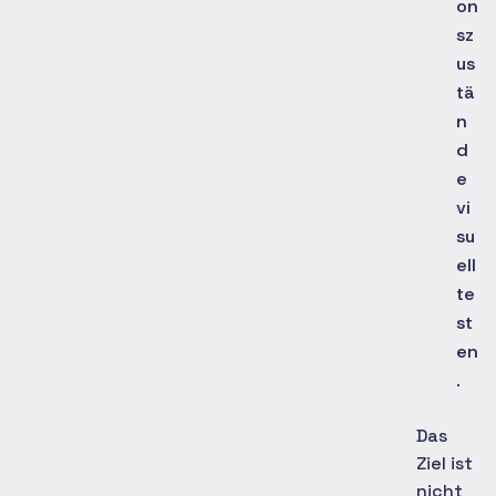
on
sz
us
tä
n
d
e
vi
su
ell
te
st
en
.
Das
Ziel ist
nicht