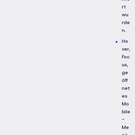
rt
wu
rde
n.
Ho
ver,
Foc
us,
ge
öff
net
es
Mo
bile
-
Me