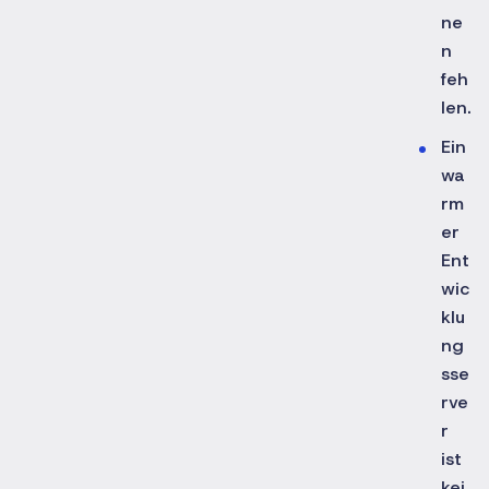
ne
n
feh
len.
Ein
wa
rm
er
Ent
wic
klu
ng
sse
rve
r
ist
kei