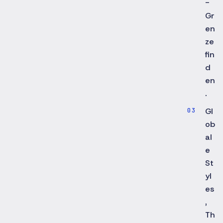
-
Gr
en
ze
fin
d
en
.
Gl
ob
al
e
St
yl
es
,
Th