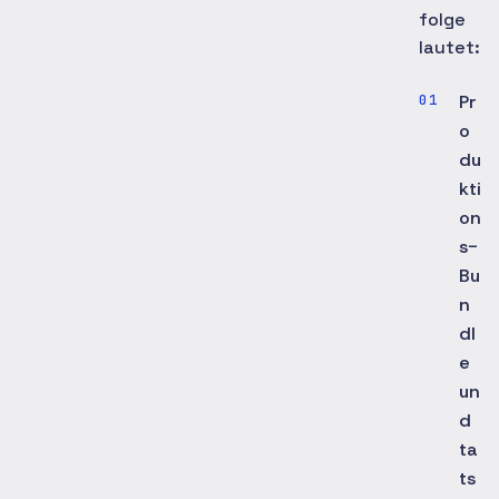
folge
lautet:
Pr
o
du
kti
on
s-
Bu
n
dl
e
un
d
ta
ts