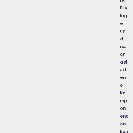
nü,
Dia
log
e
un
d
na
ch
gel
ad
en
e
Ko
mp
on
ent
en
kön