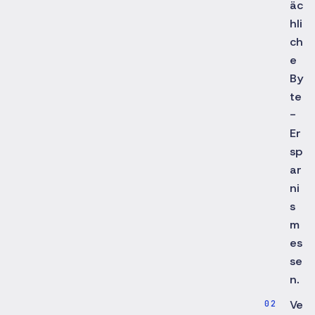
äc
hli
ch
e
By
te
-
Er
sp
ar
ni
s
m
es
se
n.
Ve