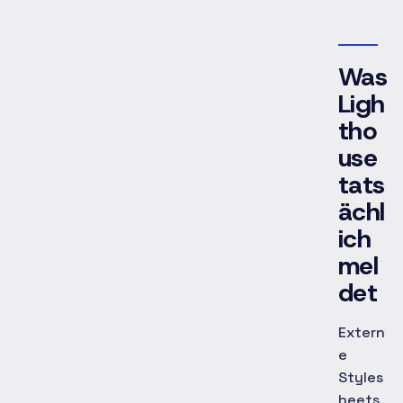
Was
Ligh
tho
use
tats
ächl
ich
mel
det
Extern
e
Styles
heets