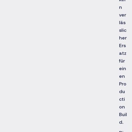
n
ver
läs
slic
her
Ers
atz
für
ein
en
Pro
du
cti
on
Buil
d.