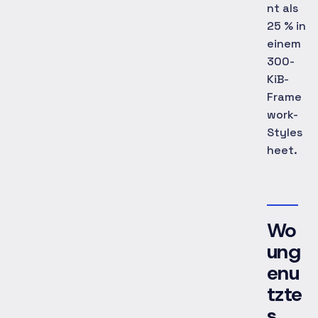
nt als
25 % in
einem
300-
KiB-
Frame
work-
Styles
heet.
Wo
ung
enu
tzte
s