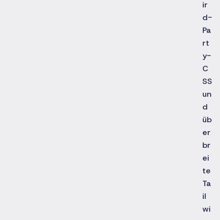
ir
d-
Pa
rt
y-
C
SS
un
d
üb
er
br
ei
te
Ta
il
wi