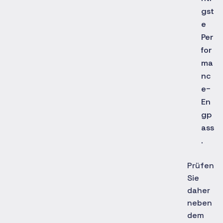
gst
e
Per
for
ma
nc
e-
En
gp
ass
.
Prüfen
Sie
daher
neben
dem