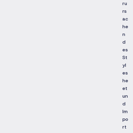
ru
rs
ac
he
n
d
es
St
yl
es
he
et
un
d
Im
po
rt