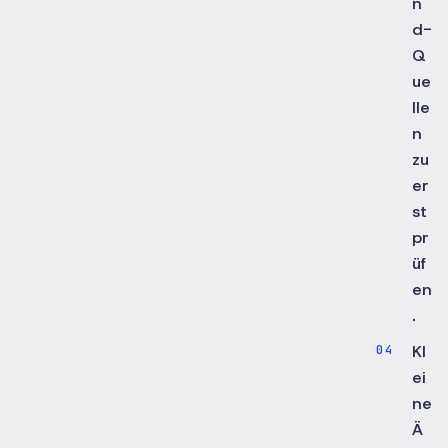
n
d-
Q
ue
lle
n
zu
er
st
pr
üf
en
.
Kl
ei
ne
Ä