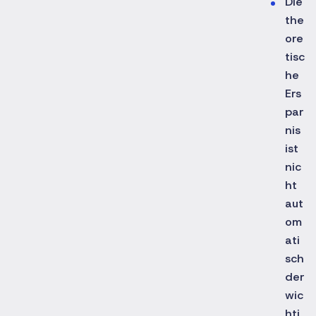
Die
the
ore
tisc
he
Ers
par
nis
ist
nic
ht
aut
om
ati
sch
der
wic
hti