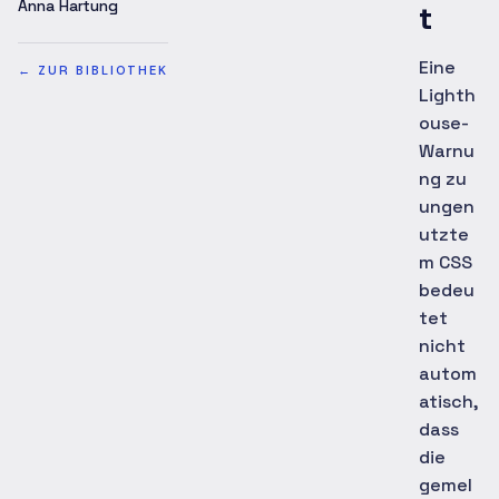
Anna Hartung
t
Eine
←
ZUR BIBLIOTHEK
Lighth
ouse-
Warnu
ng zu
ungen
utzte
m CSS
bedeu
tet
nicht
autom
atisch,
dass
die
gemel