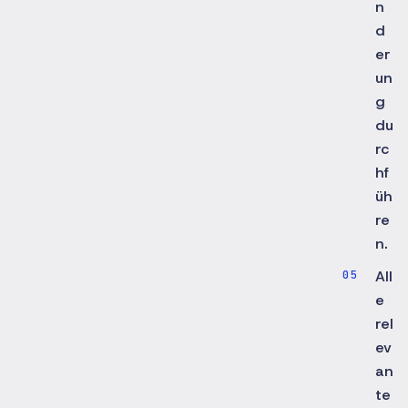
n
d
er
un
g
du
rc
hf
üh
re
n.
All
e
rel
ev
an
te