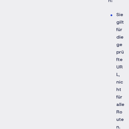
n:
Sie
gilt
für
die
ge
prü
fte
UR
L,
nic
ht
für
alle
Ro
ute
n.