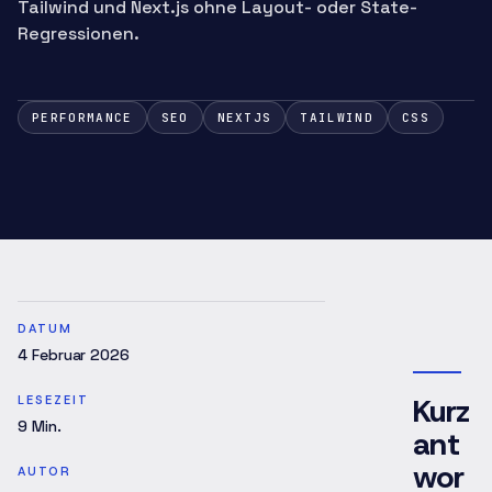
Tailwind und Next.js ohne Layout- oder State-
Regressionen.
PERFORMANCE
SEO
NEXTJS
TAILWIND
CSS
DATUM
4 Februar 2026
Kurz
LESEZEIT
9
Min.
ant
wor
AUTOR