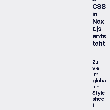
CSS
in
Nex
t.js
ents
teht
Zu
viel
im
globa
len
Style
shee
t