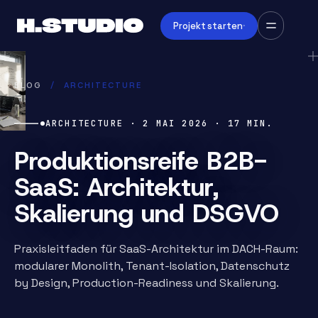
Projekt starten
BLOG
/
ARCHITECTURE
ARCHITECTURE
·
2 MAI 2026
·
17
MIN.
Produktionsreife B2B-
SaaS: Architektur,
Skalierung und DSGVO
Praxisleitfaden für SaaS-Architektur im DACH-Raum:
modularer Monolith, Tenant-Isolation, Datenschutz
by Design, Production-Readiness und Skalierung.