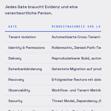
Jedes Gate braucht Evidenz und eine
verantwortliche Person.
GATE
MINDESTNACHWEIS VOR LAUNCH
Tenant-Isolation
Automatisierte Cross-Tenant-Tests 
Identity & Permissions
Rollenmatrix, Denied-Path-Tests, S
Delivery
Reproduzierbarer Build, automatisi
Datenbankänderung
Getestete Migration auf produktio
Recovery
Erfolgreicher Restore mit dokumen
Observability
Workflow- und Tenant-Metriken, ge
Security
Threat Model, Dependency-/Secret-